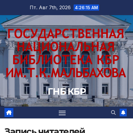
Перейти
Пт. Авг 7th, 2026
4:26:16 AM
к
содержимому
ГНБ КБР
Запись читателей