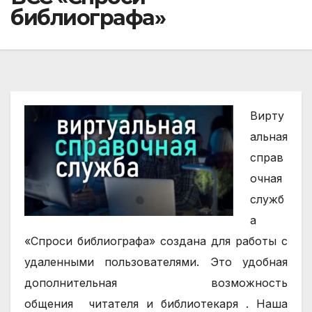
библиографа»
Вирту
альная
справ
очная
служб
а
«Спроси библиографа» создана для работы с
удаленными пользователями. Это удобная
дополнительная возможность
общения
читателя
и
библиотекаря .
Наша