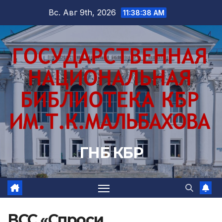
Перейти
Вс. Авг 9th, 2026
11:38:39 AM
к
содержимому
ГНБ КБР
ВСС «Спроси