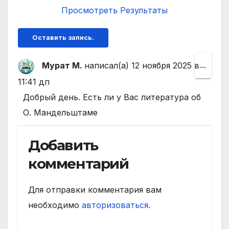
Просмотреть Результаты
Мурат М.
написал(а)
12 ноября 2025
в
Пере
...
этот
11:41 дп
мета
Добрый день. Есть ли у Вас литература об
в
О. Мандельштаме
друго
Добавить
состо
комментарий
Для отправки комментария вам
необходимо
авторизоваться
.