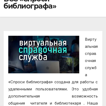
библиографа»
Вирту
альная
справ
очная
служб
а
«Спроси библиографа» создана для работы с
удаленными пользователями. Это удобная
дополнительная возможность
общения
читателя
и
библиотекаря .
Наша