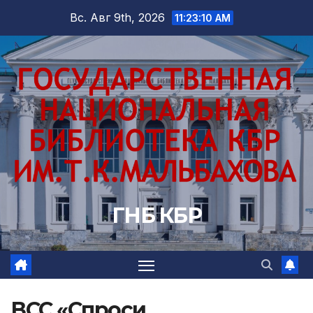
Перейти
Вс. Авг 9th, 2026
11:23:12 AM
к
содержимому
ГНБ КБР
ВСС «Спроси