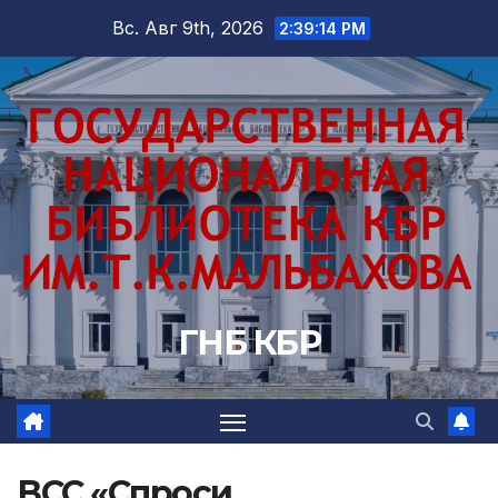
Перейти
Вс. Авг 9th, 2026
2:39:16 PM
к
содержимому
ГНБ КБР
ВСС «Спроси