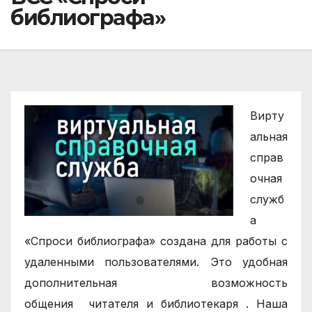
библиографа»
Вирту
альная
справ
очная
служб
а
«Спроси библиографа» создана для работы с
удаленными пользователями. Это удобная
дополнительная возможность
общения
читателя
и
библиотекаря .
Наша