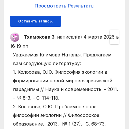
Просмотреть Результаты
Тхамокова З.
написал(а)
4 марта 2026
Пере
в
...
этот
16:19 пп
мета
Уважаемая Климова Наталья. Предлагаем
в
вам следующую литературу:
друго
1. Колосова, О.Ю. Философия экологии в
состо
формировании новой мировоззренческой
парадигмы // Наука и современность. - 2011.
- № 8-3. - С. 114-118.
2. Колосова, О.Ю. Проблемное поле
философии экологии // Философское
образование.- 2013.- № 1 (27).- С. 68-73.