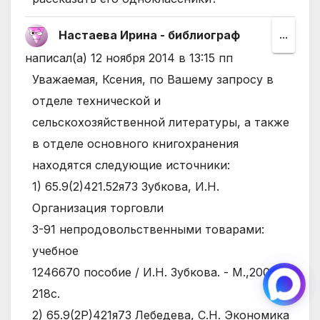
состо
Настаева Ирина - библиограф
Пере
...
этот
написал(а)
12 ноября 2014
в
13:15 пп
мета
Уважаемая, Ксения, по Вашему запросу в
в
отделе технической и
друго
сельскохозяйственной литературы, а также
состо
в отделе основного книгохранения
находятся следующие источники:
1) 65.9(2)421.52я73 Зубкова, И.Н.
Организация торговли
З-91 непродовольственными товарами:
учебное
1246670 пособие / И.Н. Зубкова. - М.,2000.-
218с.
2) 65.9(2Р)421я73 Лебедева, С.Н. Экономика