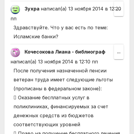
друго
Зухра
написал(а)
13 ноября 2014
в
12:20
Пере
...
состо
этот
пп
мета
Здравствуйте. Что у вас есть по теме:
в
Исламские банки?
друго
Кочесокова Лиана - библиограф
Пере
...
состо
этот
написал(а)
13 ноября 2014
в
12:10 пп
мета
После получения назначенной пенсии
в
ветеран труда имеет следующие льготы
друго
(прописаны в федеральном законе):
состо
 Оказание бесплатных услуг в
поликлиниках, финансируемых за счет
денежных средств из бюджетов
соответствующих уровней
 Право на получение бесплатного лечения