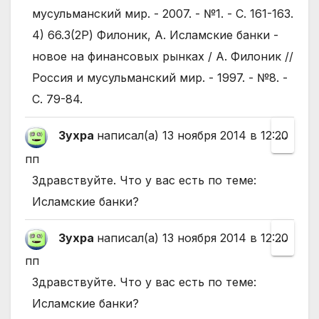
мусульманский мир. - 2007. - №1. - С. 161-163.
4) 66.3(2Р) Филоник, А. Исламские банки -
новое на финансовых рынках / А. Филоник //
Россия и мусульманский мир. - 1997. - №8. -
С. 79-84.
Зухра
написал(а)
13 ноября 2014
в
12:20
Пере
...
этот
пп
мета
Здравствуйте. Что у вас есть по теме:
в
Исламские банки?
друго
Зухра
написал(а)
13 ноября 2014
в
12:20
Пере
...
состо
этот
пп
мета
Здравствуйте. Что у вас есть по теме:
в
Исламские банки?