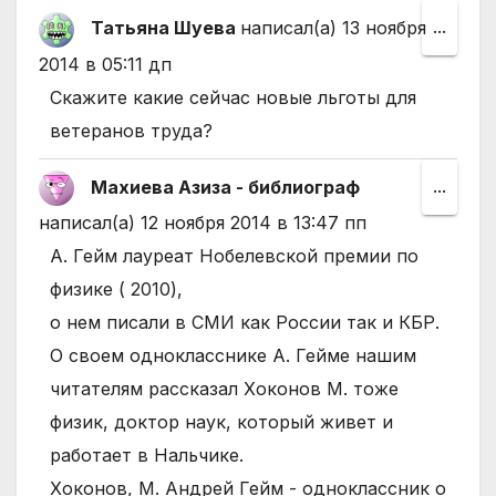
друго
Татьяна Шуева
написал(а)
13 ноября
Пере
...
состо
этот
2014
в
05:11 дп
мета
Скажите какие сейчас новые льготы для
в
ветеранов труда?
друго
Махиева Азиза - библиограф
Пере
...
состо
этот
написал(а)
12 ноября 2014
в
13:47 пп
мета
А. Гейм лауреат Нобелевской премии по
в
физике ( 2010),
друго
о нем писали в СМИ как России так и КБР.
состо
О своем однокласснике А. Гейме нашим
читателям рассказал Хоконов М. тоже
физик, доктор наук, который живет и
работает в Нальчике.
Хоконов, М. Андрей Гейм - одноклассник о