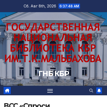
Перейти
Сб. Авг 8th, 2026
6:37:49 AM
к
содержимому
ГНБ КБР
ВСС «Спроси