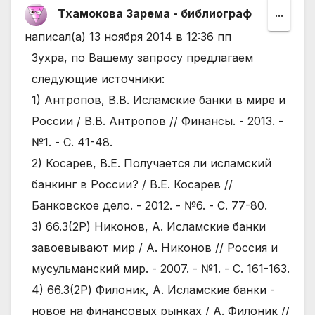
Тхамокова Зарема - библиограф
Пере
...
этот
написал(а)
13 ноября 2014
в
12:36 пп
мета
Зухра, по Вашему запросу предлагаем
в
следующие источники:
друго
1) Антропов, В.В. Исламские банки в мире и
состо
России / В.В. Антропов // Финансы. - 2013. -
№1. - С. 41-48.
2) Косарев, В.Е. Получается ли исламский
банкинг в России? / В.Е. Косарев //
Банковское дело. - 2012. - №6. - С. 77-80.
3) 66.3(2Р) Никонов, А. Исламские банки
завоевывают мир / А. Никонов // Россия и
мусульманский мир. - 2007. - №1. - С. 161-163.
4) 66.3(2Р) Филоник, А. Исламские банки -
новое на финансовых рынках / А. Филоник //