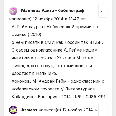
Махиева Азиза - библиограф
Пере
...
этот
написал(а)
12 ноября 2014
в
13:47 пп
мета
А. Гейм лауреат Нобелевской премии по
в
физике ( 2010),
друго
о нем писали в СМИ как России так и КБР.
состо
О своем однокласснике А. Гейме нашим
читателям рассказал Хоконов М. тоже
физик, доктор наук, который живет и
работает в Нальчике.
Хоконов, М. Андрей Гейм - одноклассник о
нобелевском лауреате // Литературная
Кабардино- Балкария.- 2014.- №5.- С.185 -191
Азамат
написал(а)
12 ноября 2014
в
Пере
...