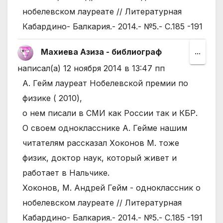
нобелевском лауреате // Литературная
Кабардино- Балкария.- 2014.- №5.- С.185 -191
Махиева Азиза - библиограф
Пере
...
этот
написал(а)
12 ноября 2014
в
13:47 пп
мета
А. Гейм лауреат Нобелевской премии по
в
физике ( 2010),
друго
о нем писали в СМИ как России так и КБР.
состо
О своем однокласснике А. Гейме нашим
читателям рассказал Хоконов М. тоже
физик, доктор наук, который живет и
работает в Нальчике.
Хоконов, М. Андрей Гейм - одноклассник о
нобелевском лауреате // Литературная
Кабардино- Балкария.- 2014.- №5.- С.185 -191