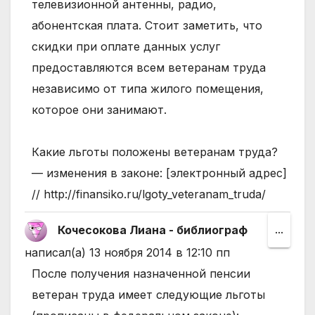
телевизионной антенны, радио,
абонентская плата. Стоит заметить, что
скидки при оплате данных услуг
предоставляются всем ветеранам труда
независимо от типа жилого помещения,
которое они занимают.
Какие льготы положены ветеранам труда?
— изменения в законе: [электронный адрес]
// http://finansiko.ru/lgoty_veteranam_truda/
Кочесокова Лиана - библиограф
Пере
...
этот
написал(а)
13 ноября 2014
в
12:10 пп
мета
После получения назначенной пенсии
в
ветеран труда имеет следующие льготы
друго