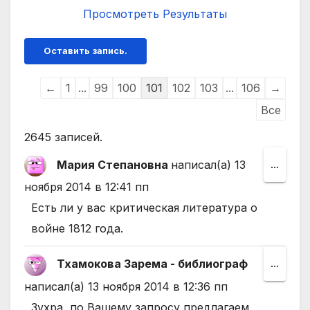
Просмотреть Результаты
Навигация
←
1
...
99
100
101
102
103
...
106
→
по
Все
списку
2645 записей.
гостевой
Мария Степановна
написал(а)
13
Пере
...
книги
этот
ноября 2014
в
12:41 пп
мета
Есть ли у вас критическая литература о
в
войне 1812 года.
друго
Тхамокова Зарема - библиограф
Пере
...
состо
этот
написал(а)
13 ноября 2014
в
12:36 пп
мета
Зухра, по Вашему запросу предлагаем