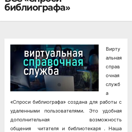
библиографа»
Вирту
альная
справ
очная
служб
а
«Спроси библиографа» создана для работы с
удаленными пользователями. Это удобная
дополнительная возможность
общения
читателя
и
библиотекаря .
Наша