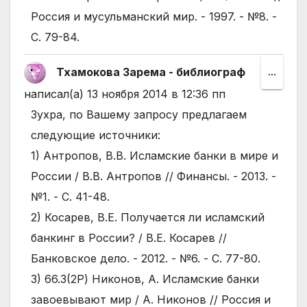
Россия и мусульманский мир. - 1997. - №8. -
С. 79-84.
Тхамокова Зарема - библиограф
Пере
...
этот
написал(а)
13 ноября 2014
в
12:36 пп
мета
Зухра, по Вашему запросу предлагаем
в
следующие источники:
друго
1) Антропов, В.В. Исламские банки в мире и
состо
России / В.В. Антропов // Финансы. - 2013. -
№1. - С. 41-48.
2) Косарев, В.Е. Получается ли исламский
банкинг в России? / В.Е. Косарев //
Банковское дело. - 2012. - №6. - С. 77-80.
3) 66.3(2Р) Никонов, А. Исламские банки
завоевывают мир / А. Никонов // Россия и