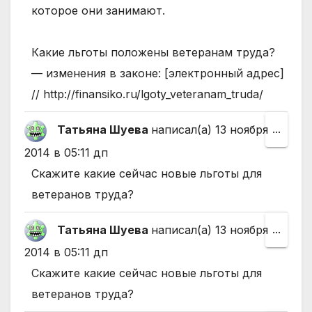
которое они занимают.
Какие льготы положены ветеранам труда?
— изменения в законе: [электронный адрес]
// http://finansiko.ru/lgoty_veteranam_truda/
Татьяна Шуева
написал(а)
13 ноября
Пере
...
этот
2014
в
05:11 дп
мета
Скажите какие сейчас новые льготы для
в
ветеранов труда?
друго
Татьяна Шуева
написал(а)
13 ноября
Пере
...
состо
этот
2014
в
05:11 дп
мета
Скажите какие сейчас новые льготы для
в
ветеранов труда?