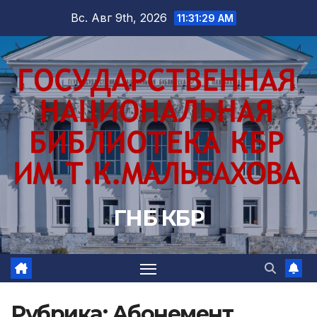
Перейти
Вс. Авг 9th, 2026
11:31:30 AM
к
содержимому
ГНБ КБР
Рубрика:
Абонемент