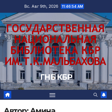
Перейти
Вс. Авг 9th, 2026
11:46:56 AM
к
содержимому
ГНБ КБР
Автор:
Амина