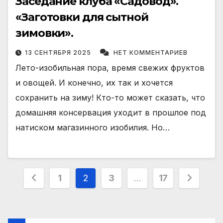
Заседание клуба «Садовод».
«Заготовки для сытной
зимовки».
13 СЕНТЯБРЯ 2025
НЕТ КОММЕНТАРИЕВ
Лето-изобильная пора, время свежих фруктов
и овощей. И конечно, их так и хочется
сохранить на зиму! Кто-то может сказать, что
домашняя консервация уходит в прошлое под
натиском магазинного изобилия. Но…
Пагинация
1
2
3
…
17
записей