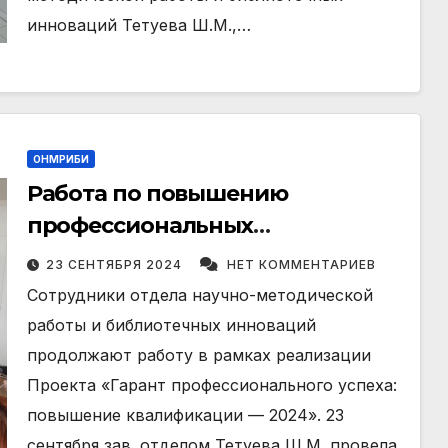
инноваций Тетуева Ш.М.,…
ОНМРИБИ
Работа по повышению
профессиональных
компетенций библиотечных
23 СЕНТЯБРЯ 2024
НЕТ КОММЕНТАРИЕВ
работников ГНБ КБР им. Т.К.
Сотрудники отдела научно-методической
Мальбахова
работы и библиотечных инноваций
продолжают работу в рамках реализации
Проекта «Гарант профессионального успеха:
повышение квалификации — 2024». 23
сентября зав. отделом Тетуева Ш.М. провела