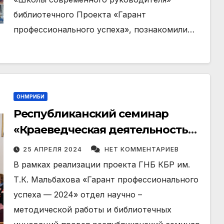
библиотечного Проекта «Гарант
профессионального успеха», познакомили…
ОНМРИБИ
Республиканский семинар
«Краеведческая деятельность
общедоступных библиотек
25 АПРЕЛЯ 2024
НЕТ КОММЕНТАРИЕВ
Кабардино-Балкарии на
В рамках реализации проекта ГНБ КБР им.
современном этапе: новые
Т.К. Мальбахова «Гарант профессионального
задачи и новые возможности».
успеха — 2024» отдел научно –
методической работы и библиотечных