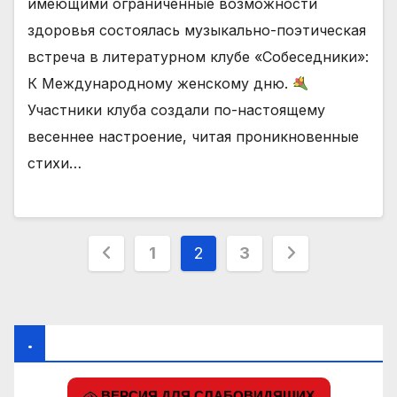
имеющими ограниченные возможности
здоровья состоялась музыкально-поэтическая
встреча в литературном клубе «Собеседники»:
К Международному женскому дню.
Участники клуба создали по-настоящему
весеннее настроение, читая проникновенные
стихи…
Пагинация
1
2
3
записей
.
ВЕРСИЯ ДЛЯ СЛАБОВИДЯЩИХ