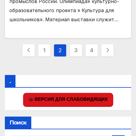
промыслов России. Олимпиада» культурно-
образовательного проекта » Культура для
школьников». Материал выставки служит…
Пагинация
1
2
3
4
записей
.
ВЕРСИЯ ДЛЯ СЛАБОВИДЯЩИХ
Поиск