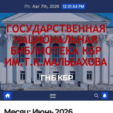
Перейти
Пт. Авг 7th, 2026
12:31:46 PM
к
содержимому
ГНБ КБР
Месяц:
Июнь 2026