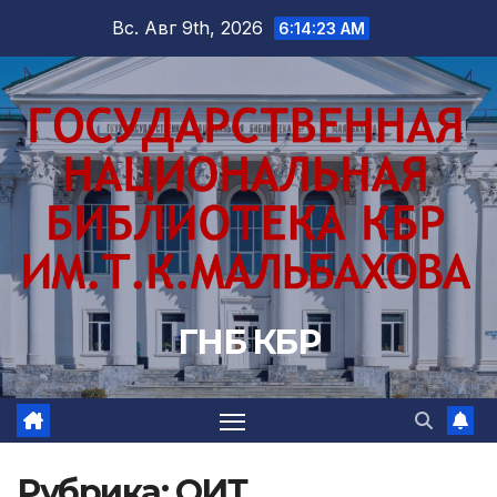
Перейти
Вс. Авг 9th, 2026
6:14:25 AM
к
содержимому
ГНБ КБР
Рубрика:
ОИТ