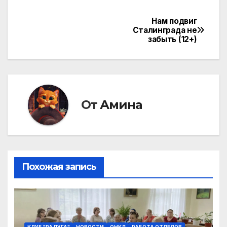
Нам подвиг
Навигация
Сталинграда не
забыть (12+)
по
записям
От
Амина
Похожая запись