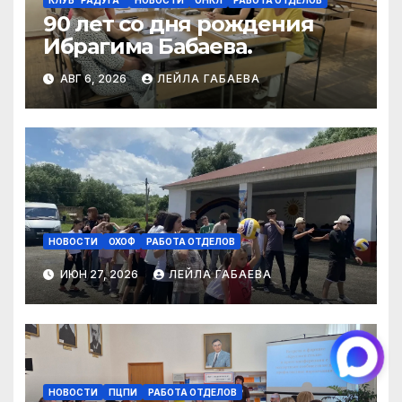
КЛУБ "РАДУГА"
НОВОСТИ
ОНКЛ
РАБОТА ОТДЕЛОВ
90 лет со дня рождения
Ибрагима Бабаева.
АВГ 6, 2026
ЛЕЙЛА ГАБАЕВА
НОВОСТИ
ОХОФ
РАБОТА ОТДЕЛОВ
ИЮН 27, 2026
ЛЕЙЛА ГАБАЕВА
НОВОСТИ
ПЦПИ
РАБОТА ОТДЕЛОВ