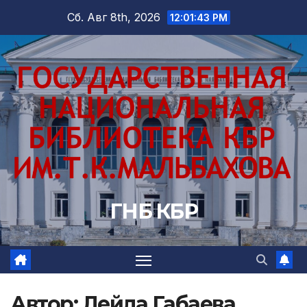
Перейти
Сб. Авг 8th, 2026
12:01:45 PM
к
содержимому
ГНБ КБР
Автор:
Лейла Габаева