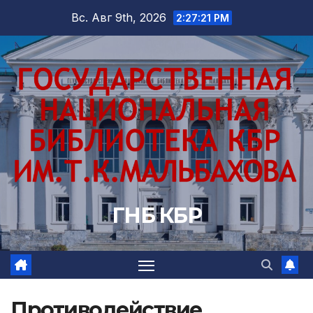
Перейти
Вс. Авг 9th, 2026
2:27:22 PM
к
содержимому
ГНБ КБР
Противодействие