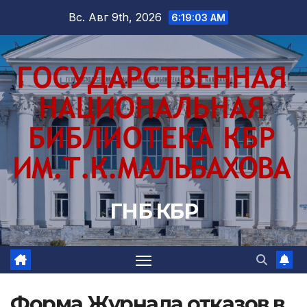
Перейти
Вс. Авг 9th, 2026
6:19:04 AM
к
содержимому
ГНБ КБР
Форма Журнала отказов в