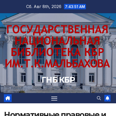
Перейти
Сб. Авг 8th, 2026
7:43:52 AM
к
содержимому
ГНБ КБР
Нормативные правовые и