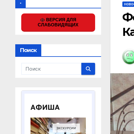
.
НОВО
Ф
ВЕРСИЯ ДЛЯ
СЛАБОВИДЯЩИХ
К
Поиск