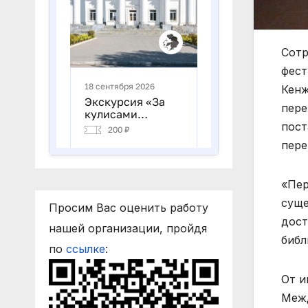
Сотр
фест
Кенж
пере
пост
пере
«Пер
суще
Просим Вас оценить работу
дост
нашей организации, пройдя
библ
по
ссылке
:
От и
Межд