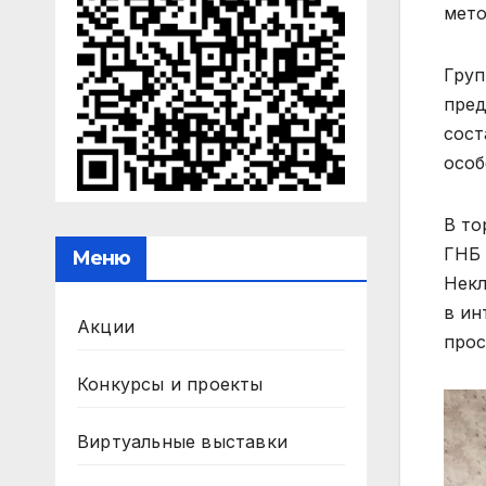
мето
Груп
пред
сост
особ
В то
ГНБ 
Меню
Некл
в ин
Акции
прос
Конкурсы и проекты
Виртуальные выставки