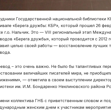
удники Государственной национальной библиотеки КБР
ивале «Берега дружбы: КБР», который прошел 26 февр
е г.о. Нальчик. Это — VIII региональный этап Междун
водов «Берега дружбы», который проводится с 2012 
авил целью своей работы — восстановление лучших 
вода.
евод – это очень важно. Не было бы талантливых пер
ствовании величайших писателей мира, не приобщил
ижениям», — отметила в своем выступлении директо
иотеки им. И.М. Бондаренко Неклиновского района Ро
мени коллектива ГНБ с приветственным словом и по
ународным женским днем к участникам мероприятия