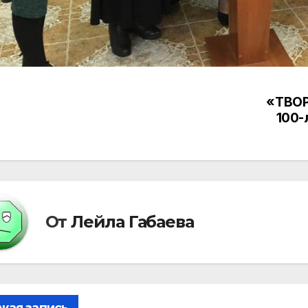
«ТВОР
вигация
100-
писям
От
Лейла Габаева
жая запись