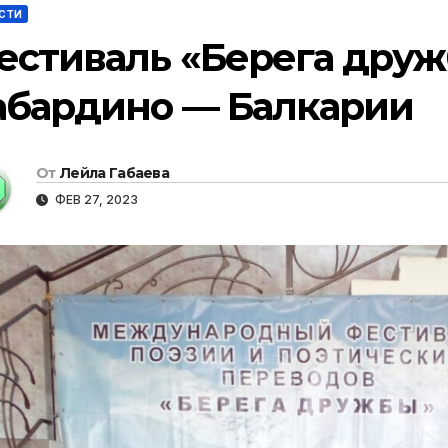
СТИ
естиваль «Берега друж
абардино — Балкарии
От
Лейла Габаева
ФЕВ 27, 2023