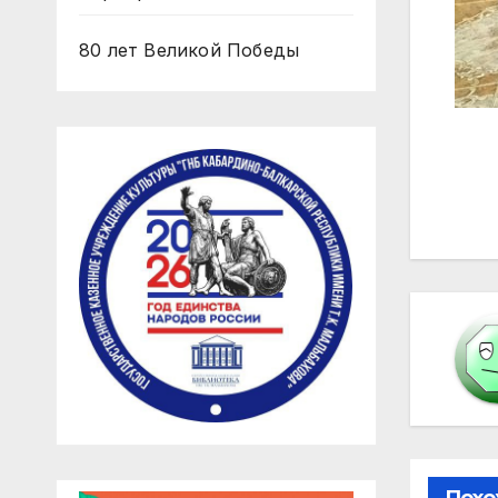
80 лет Великой Победы
На
по
за
Похо