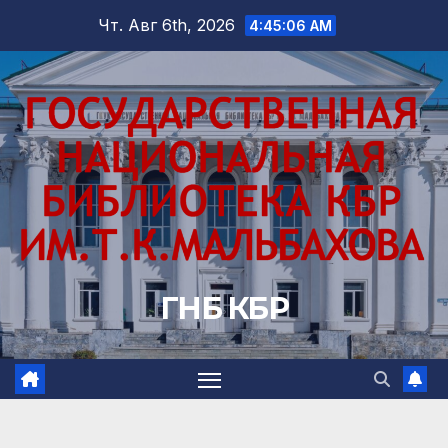
Перейти
Чт. Авг 6th, 2026
4:45:07 AM
к
содержимому
ГНБ КБР