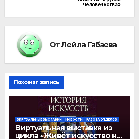
по
человечества»
записям
От
Лейла Габаева
Похожая запись
ВИРТУАЛЬНЫЕ ВЫСТАВКИ
НОВОСТИ
РАБОТА ОТДЕЛОВ
Виртуальная выставка из
цикла «Живёт искусство на