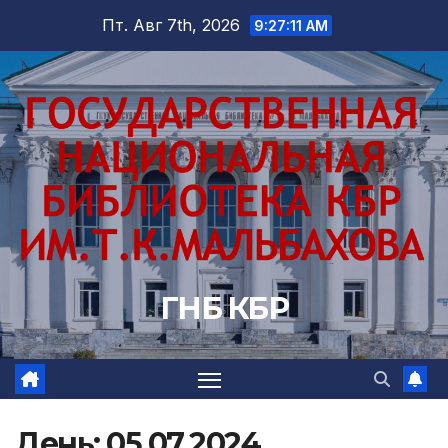
Перейти
Пт. Авг 7th, 2026
9:27:12 AM
к
содержимому
ГНБ КБР
День:
05.07.2024