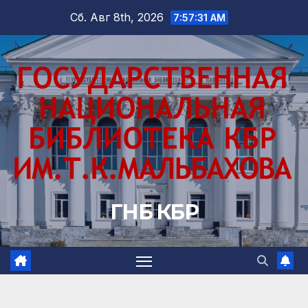
Перейти
Сб. Авг 8th, 2026
7:57:32 AM
к
содержимому
ГНБ КБР