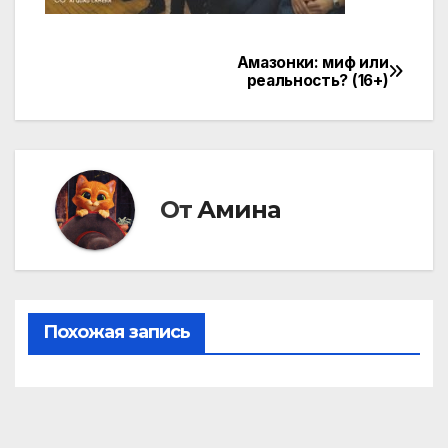
Амазонки: миф или
Навигация
реальность? (16+)
по
записям
От
Амина
Похожая запись