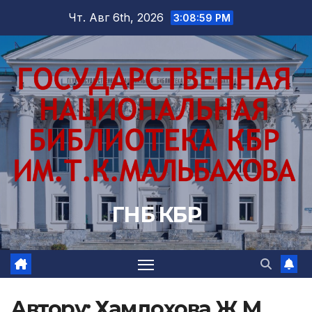
Перейти
Чт. Авг 6th, 2026
3:09:00 PM
к
содержимому
ГНБ КБР
Автору:
Хамдохова Ж.М.