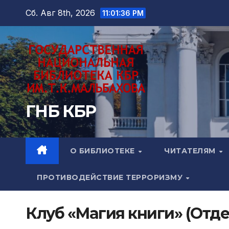
Перейти
Сб. Авг 8th, 2026
11:01:37 PM
к
содержимому
ГНБ КБР
О БИБЛИОТЕКЕ
ЧИТАТЕЛЯМ
ПРОТИВОДЕЙСТВИЕ ТЕРРОРИЗМУ
Клуб «Магия книги» (Отд