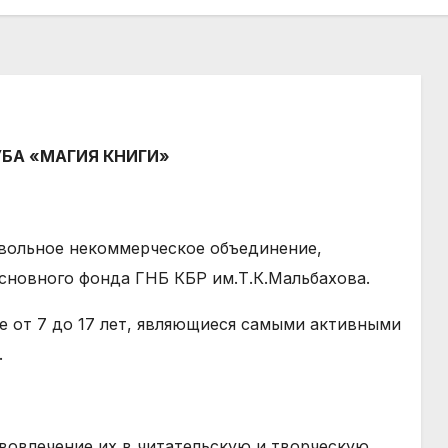
УБА
«МАГИЯ КНИГИ»
бровольное некоммерческое объединение,
сновного фонда ГНБ КБР им.Т.К.Мальбахова.
те от 7 до 17 лет, являющиеся самыми активными
.
 вовлечение их в читательскую и творческую