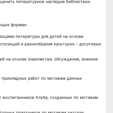
оценить литературное наследие библиотеки.
ующих формах:
азцами литературы для детей на основе
позиций и разнообразия культурно – досуговых
ей на основе знакомства, обсуждения, анализа
и прикладных работ по мотивам данных
т воспитанников Клуба, созданных по мотивам
атурных праздников по мотивам детских