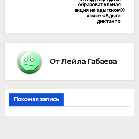
Навигация
образовательная
акция на адыгском
по
языке «Адыгэ
диктант»
записям
От
Лейла Габаева
Похожая запись