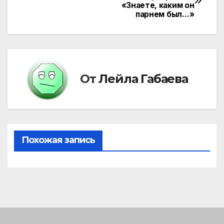
«Знаете, каким он
по
парнем был…»
записям
От
Лейла Габаева
Похожая запись