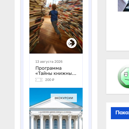
На
по
за
Похо