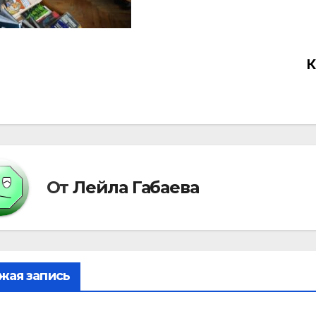
К
вигация
писям
От
Лейла Габаева
жая запись