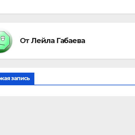
писям
От
Лейла Габаева
жая запись