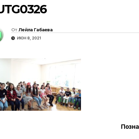
UTG0326
От
Лейла Габаева
ИЮН 8, 2021
Позна
вигация