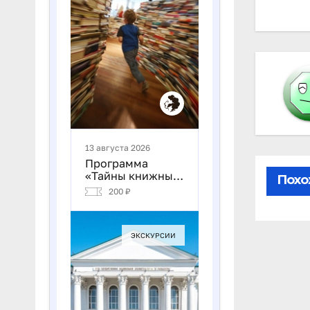
по
за
Похо