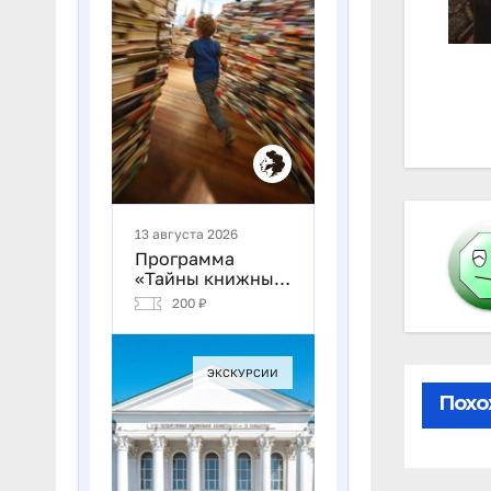
На
по
за
Похо