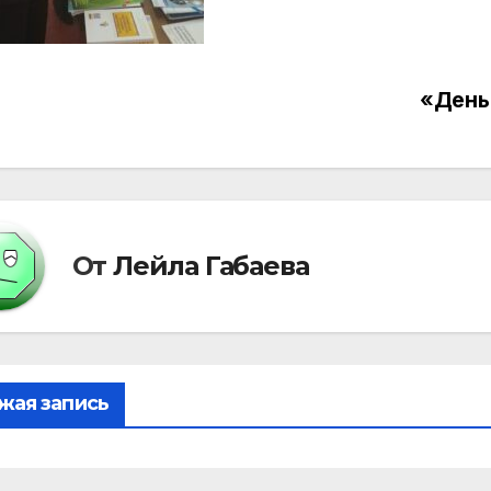
«День
вигация
писям
От
Лейла Габаева
жая запись