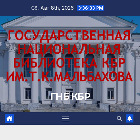
Перейти
Сб. Авг 8th, 2026
3:36:34 PM
к
содержимому
ГНБ КБР