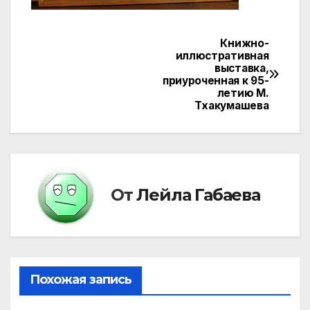
Книжно-
Навигация
иллюстративная
выставка,
по
приуроченная к 95-
летию М.
записям
Тхакумашева
От
Лейла Габаева
Похожая запись