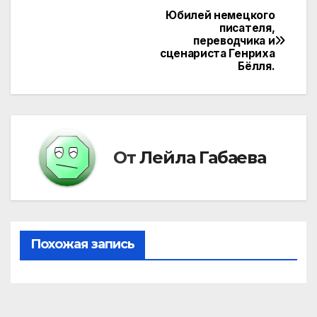
Юбилей немецкого
Навигация
писателя,
переводчика и
по
сценариста Генриха
Бёлля.
записям
От
Лейла Габаева
Похожая запись