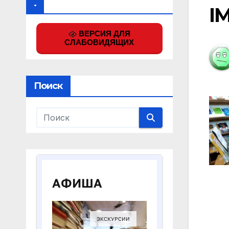
.
I
ВЕРСИЯ ДЛЯ
СЛАБОВИДЯЩИХ
Поиск
На
по