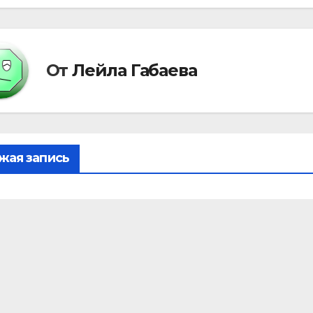
писям
От
Лейла Габаева
жая запись