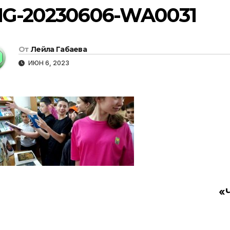
MG-20230606-WA0031
От
Лейла Габаева
ИЮН 6, 2023
«Ч
вигация