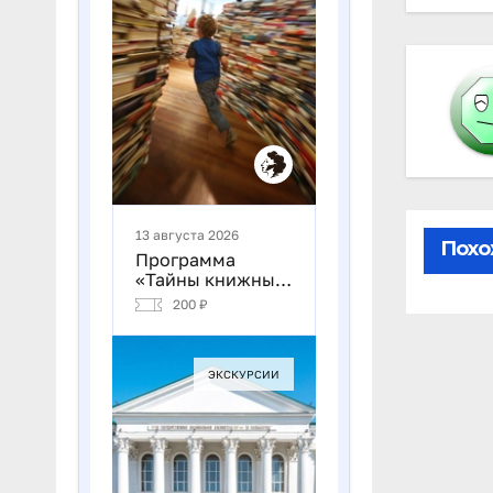
за
Похо