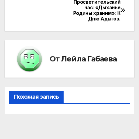
Просветительский
Навигация
час: «Дыханье
Родины храним»: К
по
Дню Адыгов.
записям
От
Лейла Габаева
Похожая запись