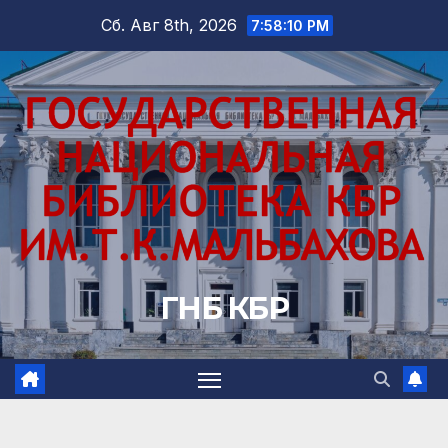
Перейти
Сб. Авг 8th, 2026
7:58:11 PM
к
содержимому
ГНБ КБР