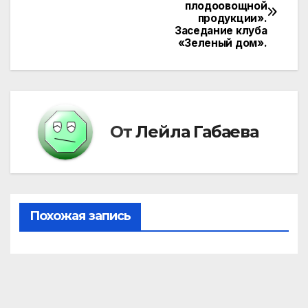
плодоовощной
по
продукции».
Заседание клуба
записям
«Зеленый дом».
От
Лейла Габаева
Похожая запись