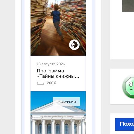
На
по
за
Похо