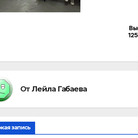
Вы
вигация
12
писям
От
Лейла Габаева
жая запись