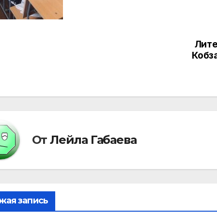
Лите
вигация
Кобз
писям
От
Лейла Габаева
жая запись