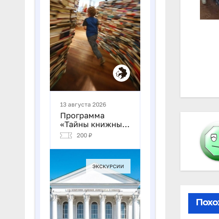
На
по
за
Похо