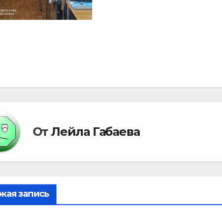
вигация
писям
От
Лейла Габаева
жая запись