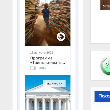
На
по
за
Похо