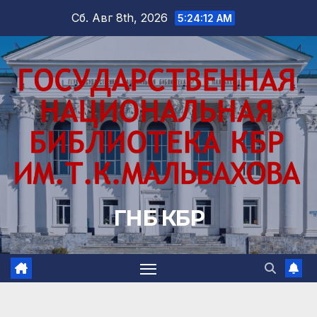
Перейти
Сб. Авг 8th, 2026
5:24:13 AM
к
содержимому
ГНБ КБР