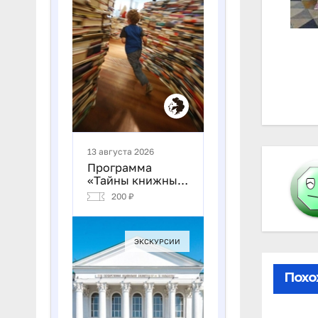
На
по
за
Похо