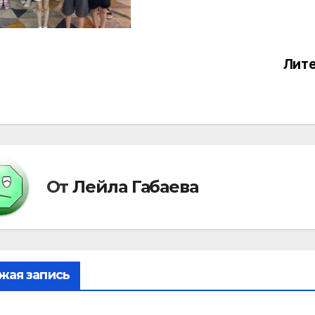
Лите
вигация
писям
От
Лейла Габаева
жая запись