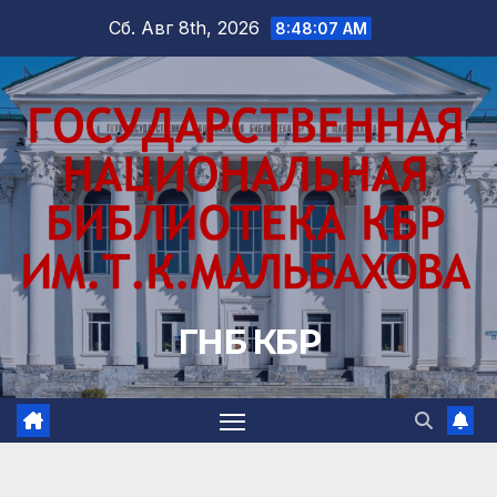
Перейти
Сб. Авг 8th, 2026
8:48:08 AM
к
содержимому
ГНБ КБР