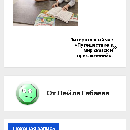
Литературный час
Навигация
«Путешествие в
мир сказок и
по
приключений».
записям
От
Лейла Габаева
Похожая запись