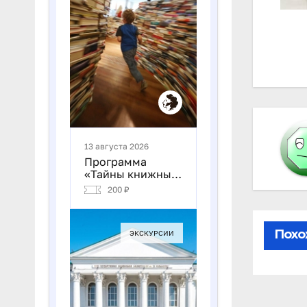
На
по
за
Похо