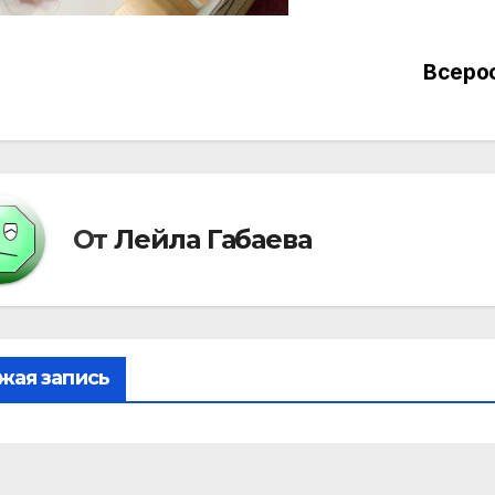
Всерос
вигация
писям
От
Лейла Габаева
жая запись