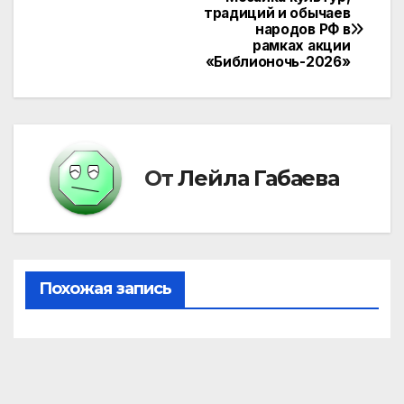
Навигация
традиций и обычаев
народов РФ в
по
рамках акции
«Библионочь-2026»
записям
От
Лейла Габаева
Похожая запись