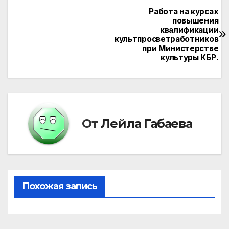
Работа на курсах
Навигация
повышения
квалификации
по
культпросветработников
при Министерстве
записям
культуры КБР.
От
Лейла Габаева
Похожая запись