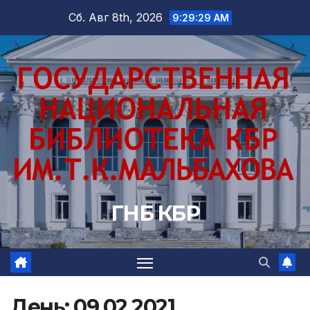
Перейти
Сб. Авг 8th, 2026
9:29:30 AM
к
содержимому
ГНБ КБР
День:
09.02.2021