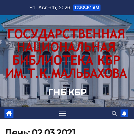
Перейти
Чт. Авг 6th, 2026
12:58:52 AM
к
содержимому
ГНБ КБР
День:
02.03.2021