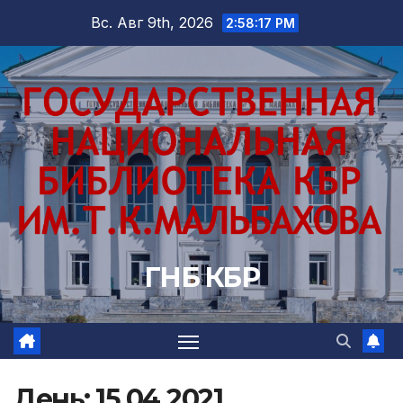
Перейти
Вс. Авг 9th, 2026
2:58:18 PM
к
содержимому
ГНБ КБР
День:
15.04.2021