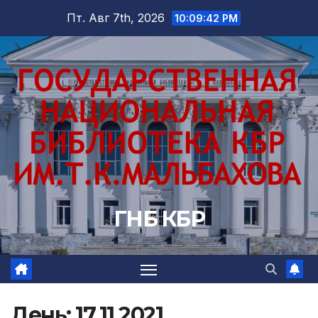
Перейти
Пт. Авг 7th, 2026
10:09:43 PM
к
содержимому
ГНБ КБР
День:
17.11.2021