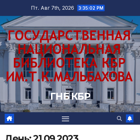
Перейти
Пт. Авг 7th, 2026
3:35:03 PM
к
содержимому
ГНБ КБР
День:
21.09.2023