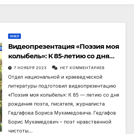
ОНКЛ
Видеопрезентация «Поэзия моя
колыбель»: К 85-летию со дня
рождения Гедгафова Бориса
7 НОЯБРЯ 2023
НЕТ КОММЕНТАРИЕВ
Мухамедовича.
Отдел национальной и краеведческой
литературы подготовил видеопрезентацию
«Поэзия моя колыбель»: К 85 — летию со дня
рождения поэта, писателя, журналиста
Гедгафова Бориса Мухамедовича. Гедгафов
Борис Мухамедович – поэт нравственной
чистоты…