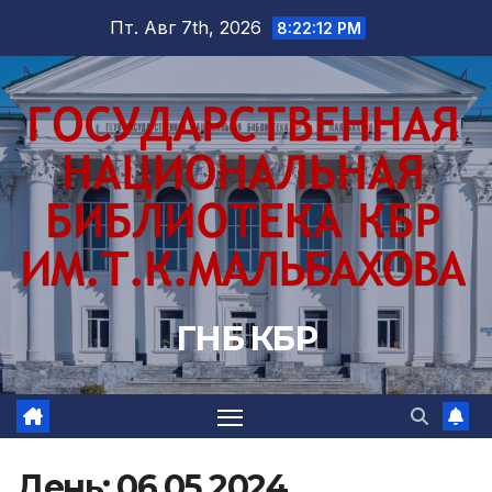
Перейти
Пт. Авг 7th, 2026
8:22:14 PM
к
содержимому
ГНБ КБР
День:
06.05.2024