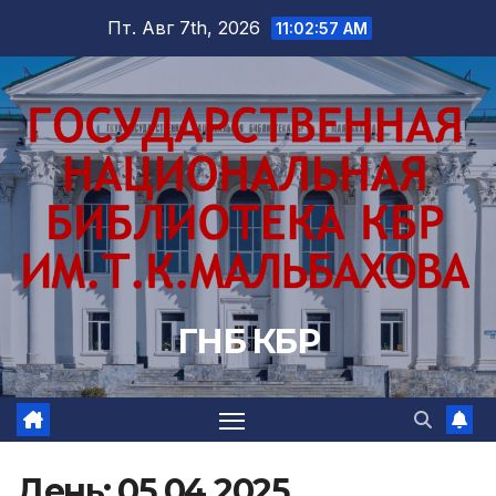
Перейти
Пт. Авг 7th, 2026
11:02:58 AM
к
содержимому
ГНБ КБР
День:
05.04.2025