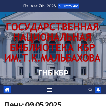
Перейти
Пт. Авг 7th, 2026
9:02:27 AM
к
содержимому
ГНБ КБР
День:
09.05.2025